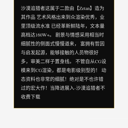
沙漠追猎者这属于二款由【Zetan】造为
其作品 艺术风格出来到众渲染优秀，业
里顶级流水准 已经革新鲜陆年，文本量
高档达160W+。 剧景与情感采用相当时
细腻性的侧面式慢慢道来， 富拥有哲因
与启发起源，能够接触的人员物很好
多，审美二样子置身线。 不管自从CG设
模来到CG渲染，都是电影级别型的！ 动
态资料也非常的细腻！绝对是不也许错
过的宏大作！当降进展入-沙漠追猎者不
收费下载