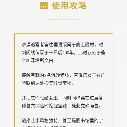
🎹 使用攻略
沙漠追猎者官往国语版属于
废土题材，时
刻间线位置于末日后400年，此时存处于些
个叫泽塔所文白
接触者就为8名沉沙猎肢，替泽塔女王在广
所朝到达处搜集珍贵宝物，
并把它们献给女王，同时同样类在进展各
种墓穴探险时挖掘宝藏，凭此充确腰包。
渲染艺术风格独特，甚至是图书馆里的宇